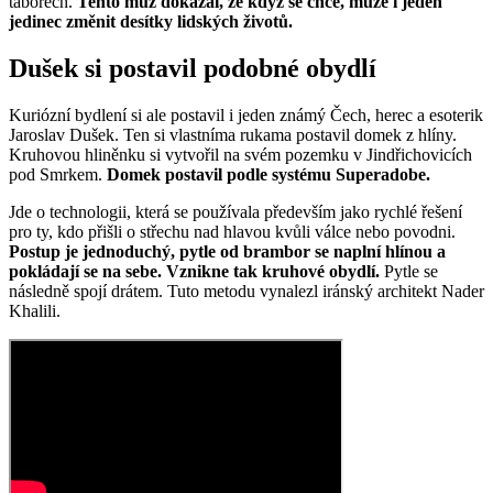
táborech.
Tento muž dokázal, že když se chce, může i jeden
jedinec změnit desítky lidských životů.
Dušek si postavil podobné obydlí
Kuriózní bydlení si ale postavil i jeden známý Čech, herec a esoterik
Jaroslav Dušek. Ten si vlastníma rukama postavil domek z hlíny.
Kruhovou hliněnku si vytvořil na svém pozemku v Jindřichovicích
pod Smrkem.
Domek postavil podle systému Superadobe.
Jde o technologii, která se používala především jako rychlé řešení
pro ty, kdo přišli o střechu nad hlavou kvůli válce nebo povodni.
Postup je jednoduchý, pytle od brambor se naplní hlínou a
pokládají se na sebe. Vznikne tak kruhové obydlí.
Pytle se
následně spojí drátem. Tuto metodu vynalezl iránský architekt Nader
Khalili.