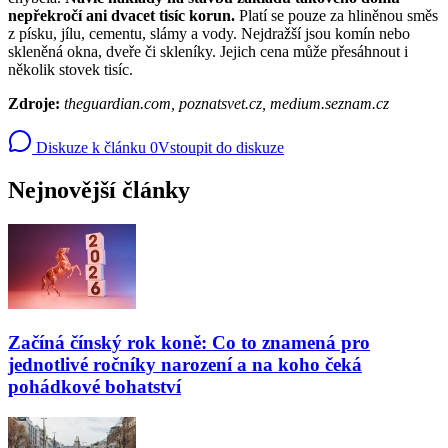
nepřekročí ani dvacet tisíc korun.
Platí se pouze za hliněnou směs
z písku, jílu, cementu, slámy a vody. Nejdražší jsou komín nebo
skleněná okna, dveře či skleníky. Jejich cena může přesáhnout i
několik stovek tisíc.
Zdroje:
theguardian.com, poznatsvet.cz, medium.seznam.cz
Diskuze k článku
0
Vstoupit do diskuze
Nejnovější články
Začíná čínský rok koně: Co to znamená pro
jednotlivé ročníky narození a na koho čeká
pohádkové bohatství