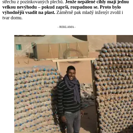
střechu z pozinkovaných plechů.
Jenže nepálené cihly mají jednu
velkou nevýhodu – pokud zaprší, rozpadnou se. Proto bylo
výhodnější vsadit na plast.
Záměrně pak mladý inženýr zvolil i
tvar domu.