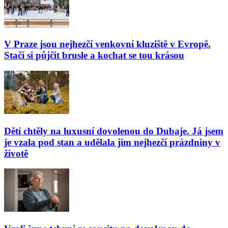
V Praze jsou nejhezčí venkovní kluziště v Evropě.
Stačí si půjčit brusle a kochat se tou krásou
Děti chtěly na luxusní dovolenou do Dubaje. Já jsem
je vzala pod stan a udělala jim nejhezčí prázdniny v
životě