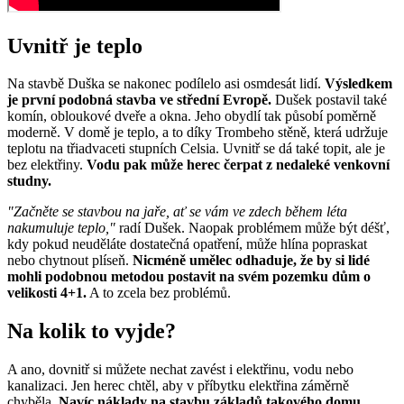
Uvnitř je teplo
Na stavbě Duška se nakonec podílelo asi osmdesát lidí.
Výsledkem
je první podobná stavba ve střední Evropě.
Dušek postavil také
komín, obloukové dveře a okna. Jeho obydlí tak působí poměrně
moderně. V domě je teplo, a to díky Trombeho stěně, která udržuje
teplotu na třiadvaceti stupních Celsia. Uvnitř se dá také topit, ale je
bez elektřiny.
Vodu pak může herec čerpat z nedaleké venkovní
studny.
"Začněte se stavbou na jaře, ať se vám ve zdech během léta
nakumuluje teplo,"
radí Dušek. Naopak problémem může být déšť,
kdy pokud neuděláte dostatečná opatření, může hlína popraskat
nebo chytnout plíseň.
Nicméně umělec odhaduje, že by si lidé
mohli podobnou metodou postavit na svém pozemku dům o
velikosti 4+1.
A to zcela bez problémů.
Na kolik to vyjde?
A ano, dovnitř si můžete nechat zavést i elektřinu, vodu nebo
kanalizaci. Jen herec chtěl, aby v příbytku elektřina záměrně
chyběla.
Navíc náklady na stavbu základů takového domu