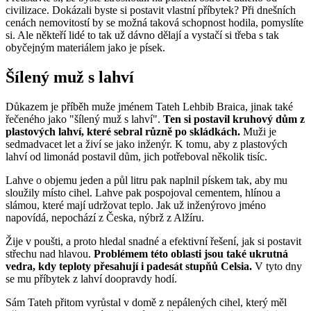
civilizace. Dokázali byste si postavit vlastní příbytek? Při dnešních
cenách nemovitostí by se možná taková schopnost hodila, pomyslíte
si. Ale někteří lidé to tak už dávno dělají a vystačí si třeba s tak
obyčejným materiálem jako je písek.
Šílený muž s lahví
Důkazem je příběh muže jménem Tateh Lehbib Braica, jinak také
řečeného jako "šílený muž s lahví".
Ten si postavil kruhový dům z
plastových lahví, které sebral různě po skládkách.
Muži je
sedmadvacet let a živí se jako inženýr. K tomu, aby z plastových
lahví od limonád postavil dům, jich potřeboval několik tisíc.
Lahve o objemu jeden a půl litru pak naplnil pískem tak, aby mu
sloužily místo cihel. Lahve pak pospojoval cementem, hlínou a
slámou, které mají udržovat teplo. Jak už inženýrovo jméno
napovídá, nepochází z Česka, nýbrž z Alžíru.
Žije v poušti, a proto hledal snadné a efektivní řešení, jak si postavit
střechu nad hlavou.
Problémem této oblasti jsou také ukrutná
vedra, kdy teploty přesahují i padesát stupňů Celsia.
V tyto dny
se mu příbytek z lahví doopravdy hodí.
Sám Tateh přitom vyrůstal v domě z nepálených cihel, který měl