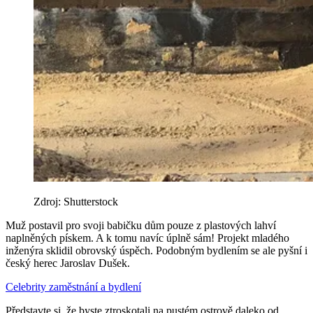
Zdroj: Shutterstock
Muž postavil pro svoji babičku dům pouze z plastových lahví
naplněných pískem. A k tomu navíc úplně sám! Projekt mladého
inženýra sklidil obrovský úspěch. Podobným bydlením se ale pyšní i
český herec Jaroslav Dušek.
Celebrity
zaměstnání a bydlení
Představte si, že byste ztroskotali na pustém ostrově daleko od