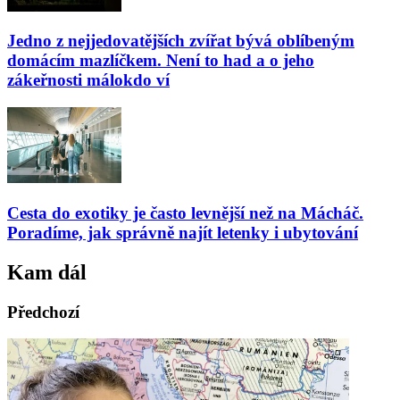
Jedno z nejjedovatějších zvířat bývá oblíbeným
domácím mazlíčkem. Není to had a o jeho
zákeřnosti málokdo ví
Cesta do exotiky je často levnější než na Mácháč.
Poradíme, jak správně najít letenky i ubytování
Kam dál
Předchozí