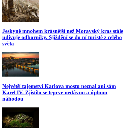
Jeskyně mnohem krásnější než Moravský kras stále
udivuje odborníky. Sjíždění se do ní turisté z celého
světa
Největší tajemství Karlova mostu neznal ani sám
Karel IV. Zjistilo se teprve nedávno a úplnou
náhodou