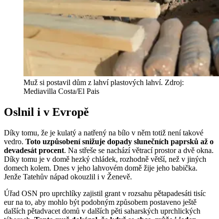
Muž si postavil dům z lahví plastových lahví. Zdroj:
Mediavilla Costa/El Pais
Oslnil i v Evropě
Díky tomu, že je kulatý a natřený na bílo v něm totiž není takové
vedro.
Toto uzpůsobení snižuje dopady slunečních paprsků až o
devadesát procent
. Na střeše se nachází větrací prostor a dvě okna.
Díky tomu je v domě hezký chládek, rozhodně větší, než v jiných
domech kolem. Dnes v jeho lahvovém domě žije jeho babička.
Jenže Tatehův nápad okouzlil i v Ženevě.
Úřad OSN pro uprchlíky zajistil grant v rozsahu pětapadesáti tisíc
eur na to, aby mohlo být podobným způsobem postaveno ještě
dalších pětadvacet domů v dalších pěti saharských uprchlických