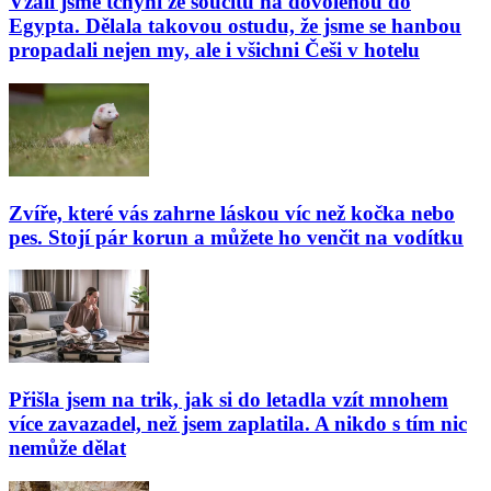
Vzali jsme tchyni ze soucitu na dovolenou do
Egypta. Dělala takovou ostudu, že jsme se hanbou
propadali nejen my, ale i všichni Češi v hotelu
Zvíře, které vás zahrne láskou víc než kočka nebo
pes. Stojí pár korun a můžete ho venčit na vodítku
Přišla jsem na trik, jak si do letadla vzít mnohem
více zavazadel, než jsem zaplatila. A nikdo s tím nic
nemůže dělat