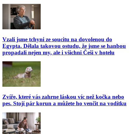
Vzali jsme tchyni ze soucitu na dovolenou do
Egypta. Dělala takovou ostudu, že jsme se hanbou
propadali nejen my, ale i všichni Češi v hotelu
Zvíře, které vás zahrne láskou víc než kočka nebo
pes. Stojí pár korun a můžete ho venčit na vodítku