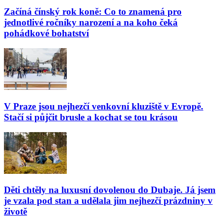
Začíná čínský rok koně: Co to znamená pro
jednotlivé ročníky narození a na koho čeká
pohádkové bohatství
V Praze jsou nejhezčí venkovní kluziště v Evropě.
Stačí si půjčit brusle a kochat se tou krásou
Děti chtěly na luxusní dovolenou do Dubaje. Já jsem
je vzala pod stan a udělala jim nejhezčí prázdniny v
životě