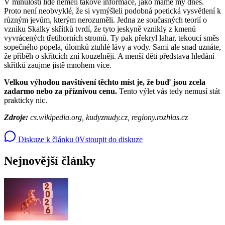
V minulosti lidé neměli takové informace, jako máme my dnes.
Proto není neobvyklé, že si vymýšleli podobná poetická vysvětlení k
různým jevům, kterým nerozuměli. Jedna ze současných teorií o
vzniku Skalky skřítků tvrdí, že tyto jeskyně vznikly z kmenů
vyvrácených třetihorních stromů. Ty pak překryl lahar, tekoucí směs
sopečného popela, úlomků ztuhlé lávy a vody. Sami ale snad uznáte,
že příběh o skřítcích zní kouzelněji. A menší děti představa hledání
skřítků zaujme jistě mnohem více.
Velkou výhodou navštívení těchto míst je, že buď jsou zcela
zadarmo nebo za příznivou cenu.
Tento výlet vás tedy nemusí stát
prakticky nic.
Zdroje:
cs.wikipedia.org, kudyznudy.cz, regiony.rozhlas.cz
Diskuze k článku
0
Vstoupit do diskuze
Nejnovější články