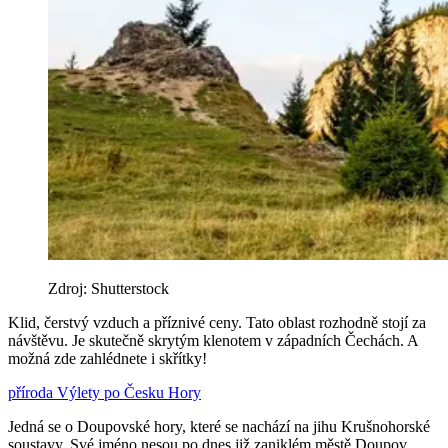
Zdroj: Shutterstock
Klid, čerstvý vzduch a příznivé ceny. Tato oblast rozhodně stojí za
návštěvu. Je skutečně skrytým klenotem v západních Čechách. A
možná zde zahlédnete i skřítky!
příroda
Výlety po Česku
Hory
Jedná se o Doupovské hory, které se nachází na jihu Krušnohorské
soustavy. Své jméno nesou po dnes již zaniklém městě Doupov.