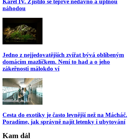
Karel IV. Zjistilo se teprve nedávno a úplnou
náhodou
Jedno z nejjedovatějších zvířat bývá oblíbeným
domácím mazlíčkem. Není to had a o jeho
zákeřnosti málokdo ví
Cesta do exotiky je často levnější než na Mácháč.
Poradíme, jak správně najít letenky i ubytování
Kam dál