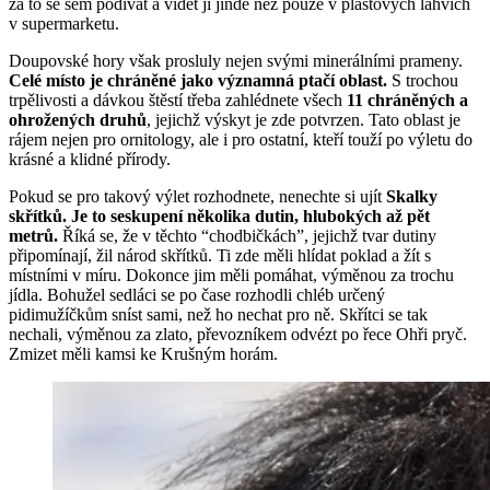
za to se sem podívat a vidět ji jinde než pouze v plastových lahvích
v supermarketu.
Doupovské hory však prosluly nejen svými minerálními prameny.
Celé místo je chráněné jako významná ptačí oblast.
S trochou
trpělivosti a dávkou štěstí třeba zahlédnete všech
11 chráněných a
ohrožených druhů
, jejichž výskyt je zde potvrzen. Tato oblast je
rájem nejen pro ornitology, ale i pro ostatní, kteří touží po výletu do
krásné a klidné přírody.
Pokud se pro takový výlet rozhodnete, nenechte si ujít
Skalky
skřítků. Je to seskupení několika dutin, hlubokých až pět
metrů.
Říká se, že v těchto “chodbičkách”, jejichž tvar dutiny
připomínají, žil národ skřítků. Ti zde měli hlídat poklad a žít s
místními v míru. Dokonce jim měli pomáhat, výměnou za trochu
jídla. Bohužel sedláci se po čase rozhodli chléb určený
pidimužíčkům sníst sami, než ho nechat pro ně. Skřítci se tak
nechali, výměnou za zlato, převozníkem odvézt po řece Ohři pryč.
Zmizet měli kamsi ke Krušným horám.