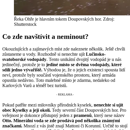
Řeka Ohře je hlavním tokem Doupovských hor. Zdroj:
Shutterstock
Co zde navštívit a neminout?
Okouzlujících a zajímavých míst zde naleznete několik. Ještě chvíli
zůstaneme u vody. Rozhodně si nenechte ujít
Lučinsko-
svatoborské vodopády
. Tento unikátní dvojitý vodopád je u nás
jedinečný, protože je to
jediné místo se dvěma vodopády, které
sdílí jedno vývařiště.
Výhodou je, že o jejich existenci spousta lidí
neví, protože byly součástí vojenského prostoru, který armáda
opustila nedávno. Toto malebné místo je zdarma, nedaleko od
Karlových Varů a téměř bez turistů.
Pokud patříte mezi milovníky přírodních kyselek,
nenechte si ujít
obec Kyselky a její okolí.
Tedy severní část Doupovských hor. Pro
veřejnost je dokonce přístupný jeden z
pramenů
, který nese název
Otto. Minerální voda se zde prodává pod několika známými
značkami.
Mnozí z vás jistě znají Mattoni či Korunní. Určitě to stojí