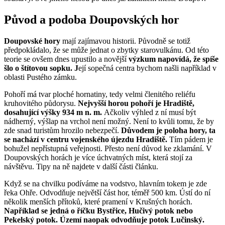
Původ a podoba Doupovských hor
Doupovské hory
mají zajímavou historii. Původně se totiž
předpokládalo, že se může jednat o zbytky starovulkánu. Od této
teorie se ovšem dnes upustilo a novější
výzkum napovídá, že spíše
šlo o štítovou sopku. J
ejí sopečná centra bychom našli například v
oblasti Pustého zámku.
Pohoří má tvar ploché hornatiny, tedy velmi členitého reliéfu
kruhovitého půdorysu.
Nejvyšší horou pohoří je Hradiště,
dosahující výšky 934 m n. m.
Ačkoliv výhled z ní musí být
nádherný, výšlap na vrchol není možný. Není to kvůli tomu, že by
zde snad turistům hrozilo nebezpečí.
Důvodem je poloha hory, ta
se nachází v centru vojenského újezdu Hradiště.
Tím pádem je
bohužel nepřístupná veřejnosti. Přesto není důvod ke zklamání. V
Doupovských horách je více úchvatných míst, která stojí za
návštěvu. Tipy na ně najdete v další části článku.
Když se na chvilku podíváme na vodstvo, hlavním tokem je zde
řeka Ohře. Odvodňuje největší část hor, téměř 500 km. Ústí do ní
několik menších přítoků, které pramení v Krušných horách.
Například se jedná o říčku Bystřice, Hučivý potok nebo
Pekelský potok. Území naopak odvodňuje potok Lučinský.