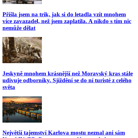
Přišla jsem na trik, jak si do letadla vzít mnohem
více zavazadel, než jsem zaplatila. A nikdo s tím nic
nemůže dělat
Jeskyně mnohem krásnější než Moravský kras stále
udivuje odborníky. Sjíždění se do ní turisté z celého
světa
Největší tajemství Karlova mostu neznal ani sám