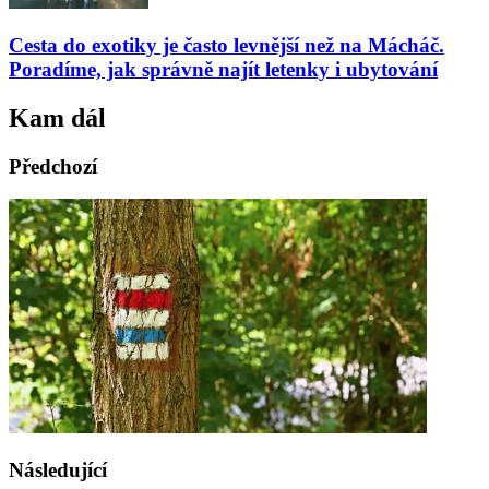
Cesta do exotiky je často levnější než na Mácháč.
Poradíme, jak správně najít letenky i ubytování
Kam dál
Předchozí
Následující