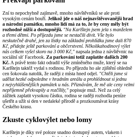
Zní to nepochybně zajímavě, mnoho návštěvníků se ale proti
vysokým cenám bouří.
Jelikož jde o náš nejnavštěvovanější hrad
a národní památku, mnoho lidí má za to, že by ceny měly být
rozhodně nižší a dostupnější.
"Na Karlštejn jsem jela s manželem
a třemi dětmi. Po příjezdu jsme se nestačili divit. Vše bylo
neskutečně drahé, jen za lístky na základní prohlídku jsme dali 870
Kč, přidejte ještě parkování a občerstvení. Několikahodinový výlet
nás celkem vyšel skoro na 3 000 Kč,"
napsala jedna z návštěvnic na
sociální síť Facebook.
Za parkování totiž zaplatíte dalších 200
Kč.
A právě tento fakt odradil výše zmíněného muže, který se na
Karlštejn taktéž vydal s rodinou. Po příjezdu ho ale zjištění ohledně
cen šokovala natolik, že raději z místa hned odjel.
"Chtěli jsme si
udělat hezké odpoledne v hradním areálu a prohlédnout si jednu
z nejvyhlášenějších památek u nás. Přiznávám, že mě ale ceny velmi
nepříjemně překvapily a rozčílily,"
popisuje muž. Než za celý
zážitek zaplatit vysokou částku, rodina se raději rozhodla peníze
ušetřit a užít si den v nedaleké přírodě a prozkoumávat krásy
Českého krasu.
Zkuste cyklovýlet nebo lomy
Karlštejn je díky své poloze snadno dostupný autem, vlakem i