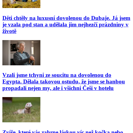
Děti chtěly na luxusní dovolenou do Dubaje. Já jsem
je vzala pod stan a udělala jim nejhezčí prázdniny v
životě
Vzali jsme tchyni ze soucitu na dovolenou do
Egypta. Dělala takovou ostudu, že jsme se hanbou
propadali nejen my, ale i všichni Češi v hotelu
Zvíře, které vás zahrne láskou víc než kočka nebo