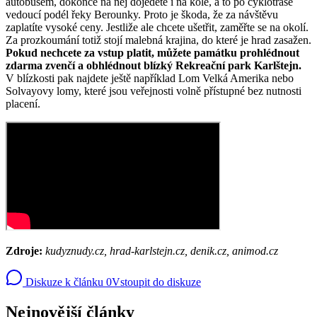
autobusem, dokonce na něj dojedete i na kole, a to po cyklotrase
vedoucí podél řeky Berounky. Proto je škoda, že za návštěvu
zaplatíte vysoké ceny. Jestliže ale chcete ušetřit, zaměřte se na okolí.
Za prozkoumání totiž stojí malebná krajina, do které je hrad zasažen.
Pokud nechcete za vstup platit, můžete památku prohlédnout
zdarma zvenčí a obhlédnout blízký Rekreační park Karlštejn.
V blízkosti pak najdete ještě například Lom Velká Amerika nebo
Solvayovy lomy, které jsou veřejnosti volně přístupné bez nutnosti
placení.
Zdroje:
kudyznudy.cz, hrad-karlstejn.cz, denik.cz, animod.cz
Diskuze k článku
0
Vstoupit do diskuze
Nejnovější články