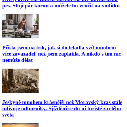
pes. Stojí pár korun a můžete ho venčit na vodítku
Přišla jsem na trik, jak si do letadla vzít mnohem
více zavazadel, než jsem zaplatila. A nikdo s tím nic
nemůže dělat
Jeskyně mnohem krásnější než Moravský kras stále
udivuje odborníky. Sjíždění se do ní turisté z celého
světa