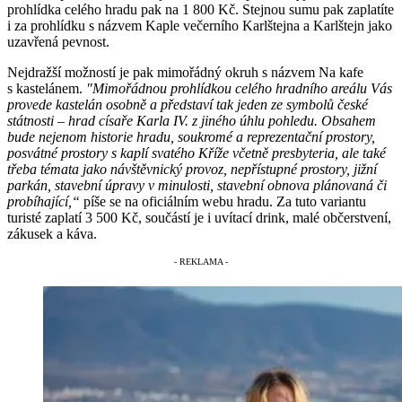
prohlídka celého hradu pak na 1 800 Kč. Stejnou sumu pak zaplatíte
i za prohlídku s názvem Kaple večerního Karlštejna a Karlštejn jako
uzavřená pevnost.
Nejdražší možností je pak mimořádný okruh s názvem Na kafe
s kastelánem.
"Mimořádnou prohlídkou celého hradního areálu Vás
provede kastelán osobně a představí tak jeden ze symbolů české
státnosti – hrad císaře Karla IV. z jiného úhlu pohledu. Obsahem
bude nejenom historie hradu, soukromé a reprezentační prostory,
posvátné prostory s kaplí svatého Kříže včetně presbyteria, ale také
třeba témata jako návštěvnický provoz, nepřístupné prostory, jižní
parkán, stavební úpravy v minulosti, stavební obnova plánovaná či
probíhající,“
píše se na oficiálním webu hradu. Za tuto variantu
turisté zaplatí 3 500 Kč, součástí je i uvítací drink, malé občerstvení,
zákusek a káva.