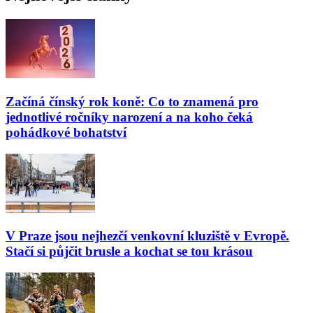
Začíná čínský rok koně: Co to znamená pro
jednotlivé ročníky narození a na koho čeká
pohádkové bohatství
V Praze jsou nejhezčí venkovní kluziště v Evropě.
Stačí si půjčit brusle a kochat se tou krásou