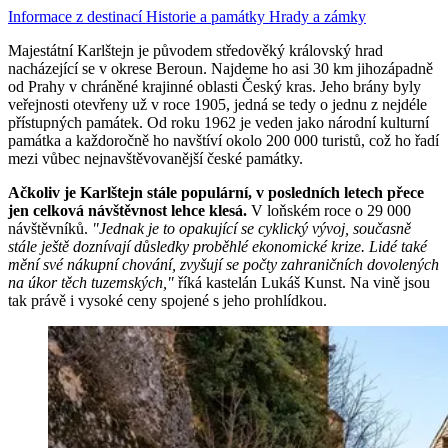
Informace z destinací
Historie a památky
Hrady a zámky
Majestátní Karlštejn je původem středověký královský hrad
nacházející se v okrese Beroun. Najdeme ho asi 30 km jihozápadně
od Prahy v chráněné krajinné oblasti Český kras. Jeho brány byly
veřejnosti otevřeny už v roce 1905, jedná se tedy o jednu z nejdéle
přístupných památek. Od roku 1962 je veden jako národní kulturní
památka a každoročně ho navštíví okolo 200 000 turistů, což ho řadí
mezi vůbec nejnavštěvovanější české památky.
Ačkoliv je Karlštejn stále populární, v posledních letech přece
jen celková návštěvnost lehce klesá.
V loňském roce o 29 000
návštěvníků.
"Jednak je to opakující se cyklický vývoj, současně
stále ještě doznívají důsledky proběhlé ekonomické krize. Lidé také
mění své nákupní chování, zvyšují se počty zahraničních dovolených
na úkor těch tuzemských,"
říká kastelán Lukáš Kunst. Na vině jsou
tak právě i vysoké ceny spojené s jeho prohlídkou.