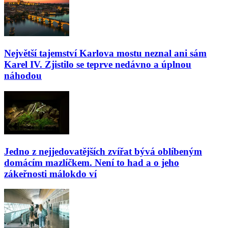
Největší tajemství Karlova mostu neznal ani sám
Karel IV. Zjistilo se teprve nedávno a úplnou
náhodou
Jedno z nejjedovatějších zvířat bývá oblíbeným
domácím mazlíčkem. Není to had a o jeho
zákeřnosti málokdo ví