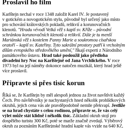
Proslavil ho film
Karlštejn nechal v roce 1348 založit Karel IV. Je postavený
v gotickém a novogotickém stylu, původně byl určený jako místo
pro schování královských pokladů, relikvií a korunovačních
klenotů.
"Hradu vévodí Velká věž s kaplí sv. Kříže – původní
schránkou korunovačních klenotů a relikvií. Dále je tu menší
Mariánská věž s kostelem Panny Marie a soukromou císařskou
oratoří – kaplí sv. Kateřiny. Tyto sakrální prostory patří k vrcholným
dílům evropského středověkého umění,"
říkají experti z Národního
památkového ústavu.
Hrad také posloužil jako předloha
divadelní hry Noc na Karlštejně od Jana Vrchlického. V
roce
1973 byl na její náměty dokonce natočen muzikál, který hrad ještě
více proslavil.
Připravte si přes tisíc korun
Říká se, že Karlštejn by měl alespoň jednou za život navštívit každý
Čech. Pro návštěvníky je nachystaných hned několik prohlídkových
okruhů, jejich cena vás ale pravděpodobně nemile překvapí.
Jestliže
se na hrad chystáte s celou rodinou, připravte se, že vás celý
výlet může stát klidně i několik tisíc.
Základní okruh stojí pro
dospělého turistu 300 Kč, poté se marže značně zvedají. Výběrový
okruh za poznáním Karlštejnské hradní kaple vás vyjde na 640 Kč,