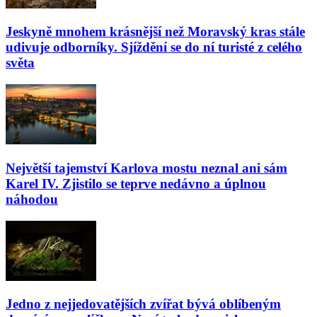
Jeskyně mnohem krásnější než Moravský kras stále
udivuje odborníky. Sjíždění se do ní turisté z celého
světa
Největší tajemství Karlova mostu neznal ani sám
Karel IV. Zjistilo se teprve nedávno a úplnou
náhodou
Jedno z nejjedovatějších zvířat bývá oblíbeným