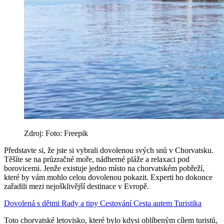
Zdroj: Foto: Freepik
Představte si, že jste si vybrali dovolenou svých snů v Chorvatsku.
Těšíte se na průzračné moře, nádherné pláže a relaxaci pod
borovicemi. Jenže existuje jedno místo na chorvatském pobřeží,
které by vám mohlo celou dovolenou pokazit. Experti ho dokonce
zařadili mezi nejošklivější destinace v Evropě.
Dovolená s dětmi
Rady a tipy
Cestování
Cesta autem
Turistika
Toto chorvatské letovisko, které bylo kdysi oblíbeným cílem turistů,