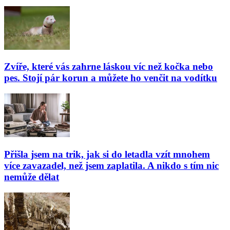
Zvíře, které vás zahrne láskou víc než kočka nebo
pes. Stojí pár korun a můžete ho venčit na vodítku
Přišla jsem na trik, jak si do letadla vzít mnohem
více zavazadel, než jsem zaplatila. A nikdo s tím nic
nemůže dělat