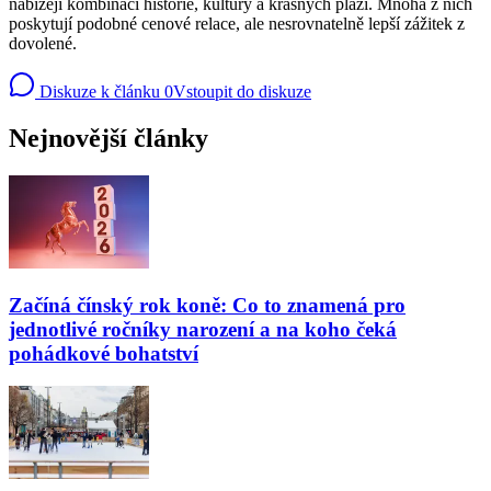
nabízejí kombinaci historie, kultury a krásných pláží. Mnohá z nich
poskytují podobné cenové relace, ale nesrovnatelně lepší zážitek z
dovolené.
Diskuze k článku
0
Vstoupit do diskuze
Nejnovější články
Začíná čínský rok koně: Co to znamená pro
jednotlivé ročníky narození a na koho čeká
pohádkové bohatství