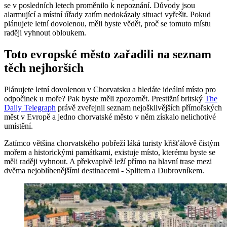
se v posledních letech proměnilo k nepoznání. Důvody jsou
alarmující a místní úřady zatím nedokázaly situaci vyřešit. Pokud
plánujete letní dovolenou, měli byste vědět, proč se tomuto místu
raději vyhnout obloukem.
Toto evropské město zařadili na seznam
těch nejhorších
Plánujete letní dovolenou v Chorvatsku a hledáte ideální místo pro
odpočinek u moře? Pak byste měli zpozornět. Prestižní britský
The
Daily Telegraph
právě zveřejnil seznam nejošklivějších přímořských
měst v Evropě a jedno chorvatské město v něm získalo nelichotivé
umístění.
Zatímco většina chorvatského pobřeží láká turisty křišťálově čistým
mořem a historickými památkami, existuje místo, kterému byste se
měli raději vyhnout. A překvapivě leží přímo na hlavní trase mezi
dvěma nejoblíbenějšími destinacemi - Splitem a Dubrovníkem.