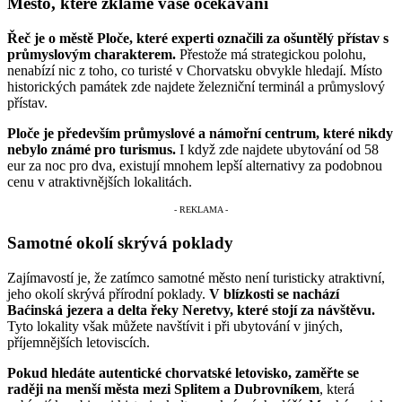
Město, které zklame vaše očekávání
Řeč je o městě Ploče, které experti označili za ošuntělý přístav s
průmyslovým charakterem.
Přestože má strategickou polohu,
nenabízí nic z toho, co turisté v Chorvatsku obvykle hledají. Místo
historických památek zde najdete železniční terminál a průmyslový
přístav.
Ploče je především průmyslové a námořní centrum, které nikdy
nebylo známé pro turismus.
I když zde najdete ubytování od 58
eur za noc pro dva, existují mnohem lepší alternativy za podobnou
cenu v atraktivnějších lokalitách.
Samotné okolí skrývá poklady
Zajímavostí je, že zatímco samotné město není turisticky atraktivní,
jeho okolí skrývá přírodní poklady.
V blízkosti se nachází
Baćinská jezera a delta řeky Neretvy, které stojí za návštěvu.
Tyto lokality však můžete navštívit i při ubytování v jiných,
příjemnějších letoviscích.
Pokud hledáte autentické chorvatské letovisko, zaměřte se
raději na menší města mezi Splitem a Dubrovníkem
, která