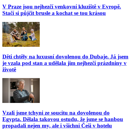
V Praze jsou nejhezčí venkovní kluziště v Evropě.
Stačí si půjčit brusle a kochat se tou krásou
Děti chtěly na luxusní dovolenou do Dubaje. Já jsem
je vzala pod stan a udělala jim nejhezčí prázdniny v
životě
Vzali jsme tchyni ze soucitu na dovolenou do
Egypta. Dělala takovou ostudu, že jsme se hanbou
propadali nejen my, ale i všichni Češi v hotelu