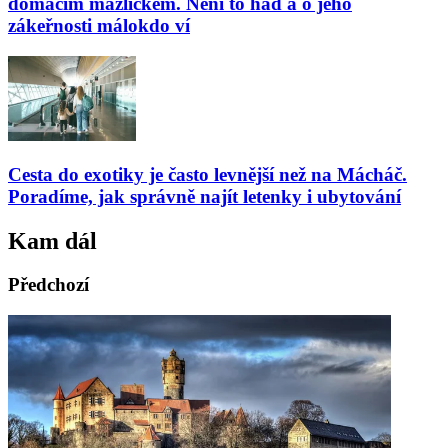
domácím mazlíčkem. Není to had a o jeho
zákeřnosti málokdo ví
Cesta do exotiky je často levnější než na Mácháč.
Poradíme, jak správně najít letenky i ubytování
Kam dál
Předchozí