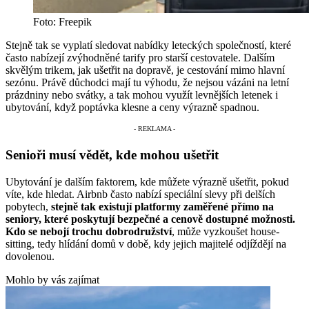
Foto: Freepik
Stejně tak se vyplatí sledovat nabídky leteckých společností, které
často nabízejí zvýhodněné tarify pro starší cestovatele. Dalším
skvělým trikem, jak ušetřit na dopravě, je cestování mimo hlavní
sezónu. Právě důchodci mají tu výhodu, že nejsou vázáni na letní
prázdniny nebo svátky, a tak mohou využít levnějších letenek i
ubytování, když poptávka klesne a ceny výrazně spadnou.
Senioři musí vědět, kde mohou ušetřit
Ubytování je dalším faktorem, kde můžete výrazně ušetřit, pokud
víte, kde hledat. Airbnb často nabízí speciální slevy při delších
pobytech,
stejně tak existují platformy zaměřené přímo na
seniory, které poskytují bezpečné a cenově dostupné možnosti.
Kdo se nebojí trochu dobrodružství
, může vyzkoušet house-
sitting, tedy hlídání domů v době, kdy jejich majitelé odjíždějí na
dovolenou.
Mohlo by vás zajímat