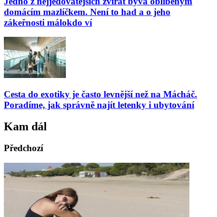
Jedno z nejjedovatějších zvířat bývá oblíbeným
domácím mazlíčkem. Není to had a o jeho
zákeřnosti málokdo ví
Cesta do exotiky je často levnější než na Mácháč.
Poradíme, jak správně najít letenky i ubytování
Kam dál
Předchozí