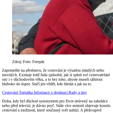
Zdroj: Foto: Freepik
Zapomeňte na představu, že cestování je výsadou mladých nebo
movitých. Existuje totiž řada způsobů, jak si splnit své cestovatelské
sny i v důchodovém věku, a to bez toho, abyste museli sáhnout
hluboko do úspor. Stačí jen vědět, kde hledat a jak na to.
Cestování
Turistika
Informace z destinací
Rady a tipy
Doba, kdy byl důchod synonymem pro život strávený na zahrádce
nebo před televizí, je dávno pryč. Stále více seniorů objevuje kouzlo
cestování a možnosti, které současný svět nabízí. A překvapivě