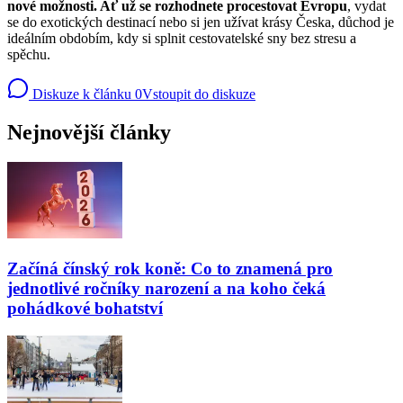
nové možnosti. Ať už se rozhodnete procestovat Evropu
, vydat
se do exotických destinací nebo si jen užívat krásy Česka, důchod je
ideálním obdobím, kdy si splnit cestovatelské sny bez stresu a
spěchu.
Diskuze k článku
0
Vstoupit do diskuze
Nejnovější články
Začíná čínský rok koně: Co to znamená pro
jednotlivé ročníky narození a na koho čeká
pohádkové bohatství