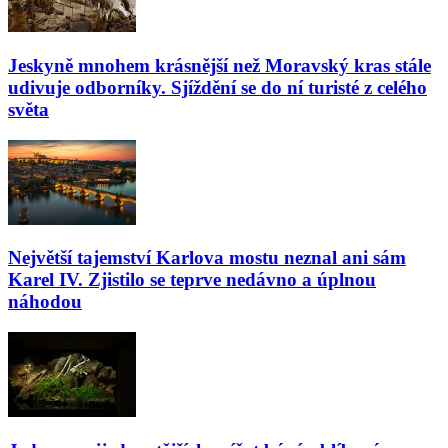
Jeskyně mnohem krásnější než Moravský kras stále
udivuje odborníky. Sjíždění se do ní turisté z celého
světa
Největší tajemství Karlova mostu neznal ani sám
Karel IV. Zjistilo se teprve nedávno a úplnou
náhodou