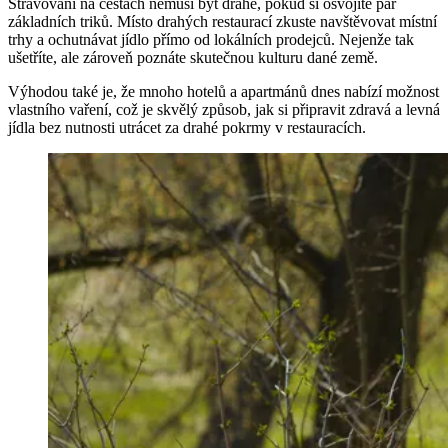
Stravování na cestách nemusí být drahé, pokud si osvojíte pár
základních triků. Místo drahých restaurací zkuste navštěvovat místní
trhy a ochutnávat jídlo přímo od lokálních prodejců. Nejenže tak
ušetříte, ale zároveň poznáte skutečnou kulturu dané země.
Výhodou také je, že mnoho hotelů a apartmánů dnes nabízí možnost
vlastního vaření, což je skvělý způsob, jak si připravit zdravá a levná
jídla bez nutnosti utrácet za drahé pokrmy v restauracích.