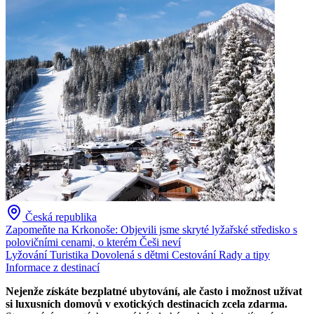
Česká republika
Zapomeňte na Krkonoše: Objevili jsme skryté lyžařské středisko s
polovičními cenami, o kterém Češi neví
Lyžování
Turistika
Dovolená s dětmi
Cestování
Rady a tipy
Informace z destinací
Nejenže získáte bezplatné ubytování, ale často i možnost užívat
si luxusních domovů v exotických destinacích zcela zdarma.