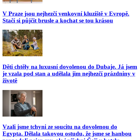
V Praze jsou nejhezčí venkovní kluziště v Evropě.
Stačí si půjčit brusle a kochat se tou krásou
Děti chtěly na luxusní dovolenou do Dubaje. Já jsem
je vzala pod stan a udělala jim nejhezčí prázdniny v
životě
Vzali jsme tchyni ze soucitu na dovolenou do
Egypta. Dělala takovou ostudu, že jsme se hanbou