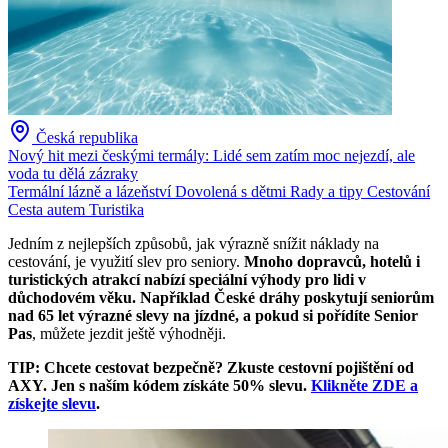
Česká republika
Nový hit mezi českými termály: Lidé sem zatím moc nejezdí, ale
voda tu dělá zázraky
Termální lázně a lázeňství
Dovolená s dětmi
Rady a tipy
Cestování
Cesta autem
Turistika
Jedním z nejlepších způsobů, jak výrazně snížit náklady na
cestování, je využití slev pro seniory.
Mnoho dopravců, hotelů i
turistických atrakcí nabízí speciální výhody pro lidi v
důchodovém věku. Například České dráhy poskytují seniorům
nad 65 let výrazné slevy na jízdné, a pokud si pořídíte Senior
Pas
, můžete jezdit ještě výhodněji.
TIP: Chcete cestovat bezpečně? Zkuste cestovní pojištění od
AXY. Jen s naším kódem získáte 50% slevu.
Klikněte ZDE a
získejte slevu
.