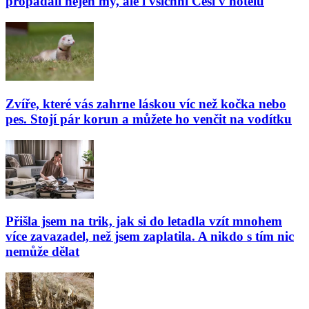
propadali nejen my, ale i všichni Češi v hotelu
Zvíře, které vás zahrne láskou víc než kočka nebo
pes. Stojí pár korun a můžete ho venčit na vodítku
Přišla jsem na trik, jak si do letadla vzít mnohem
více zavazadel, než jsem zaplatila. A nikdo s tím nic
nemůže dělat