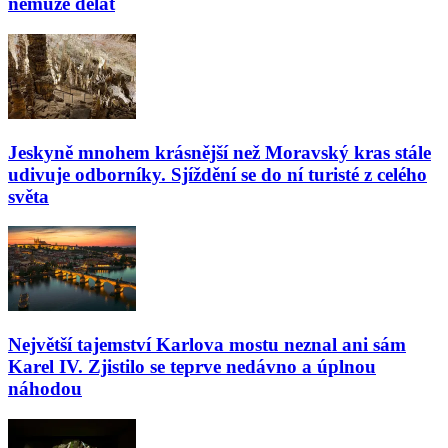
nemůže dělat
Jeskyně mnohem krásnější než Moravský kras stále
udivuje odborníky. Sjíždění se do ní turisté z celého
světa
Největší tajemství Karlova mostu neznal ani sám
Karel IV. Zjistilo se teprve nedávno a úplnou
náhodou