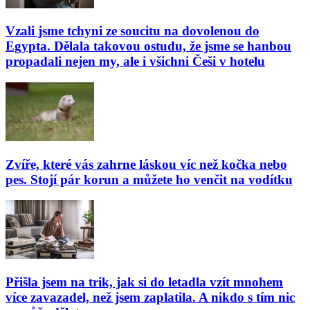
Vzali jsme tchyni ze soucitu na dovolenou do
Egypta. Dělala takovou ostudu, že jsme se hanbou
propadali nejen my, ale i všichni Češi v hotelu
Zvíře, které vás zahrne láskou víc než kočka nebo
pes. Stojí pár korun a můžete ho venčit na vodítku
Přišla jsem na trik, jak si do letadla vzít mnohem
více zavazadel, než jsem zaplatila. A nikdo s tím nic