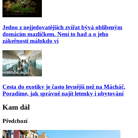
Jedno z nejjedovatějších zvířat bývá oblíbeným
domácím mazlíčkem. Není to had a o jeho
zákeřnosti málokdo ví
Cesta do exotiky je často levnější než na Mácháč.
Poradíme, jak správně najít letenky i ubytování
Kam dál
Předchozí