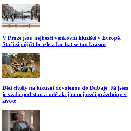
V Praze jsou nejhezčí venkovní kluziště v Evropě.
Stačí si půjčit brusle a kochat se tou krásou
Děti chtěly na luxusní dovolenou do Dubaje. Já jsem
je vzala pod stan a udělala jim nejhezčí prázdniny v
životě