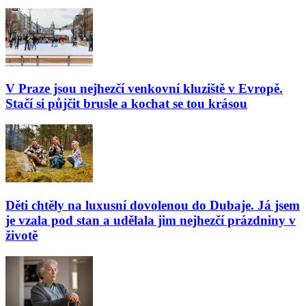
V Praze jsou nejhezčí venkovní kluziště v Evropě.
Stačí si půjčit brusle a kochat se tou krásou
Děti chtěly na luxusní dovolenou do Dubaje. Já jsem
je vzala pod stan a udělala jim nejhezčí prázdniny v
životě