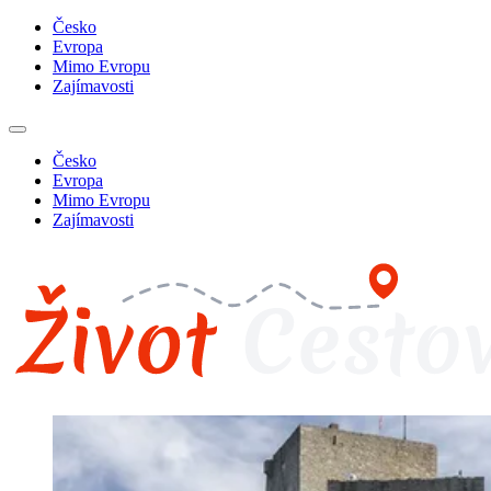
Česko
Evropa
Mimo Evropu
Zajímavosti
Česko
Evropa
Mimo Evropu
Zajímavosti