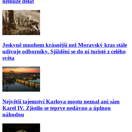
nemůže dělat
Jeskyně mnohem krásnější než Moravský kras stále
udivuje odborníky. Sjíždění se do ní turisté z celého
světa
Největší tajemství Karlova mostu neznal ani sám
Karel IV. Zjistilo se teprve nedávno a úplnou
náhodou