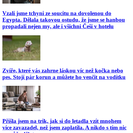
Vzali jsme tchyni ze soucitu na dovolenou do
Egypta. Dělala takovou ostudu, že jsme se hanbou
propadali nejen my, ale i všichni Češi v hotelu
Zvíře, které vás zahrne láskou víc než kočka nebo
pes. Stojí pár korun a můžete ho venčit na vodítku
Přišla jsem na trik, jak si do letadla vzít mnohem
více zavazadel, než jsem zaplatila. A nikdo s tím nic