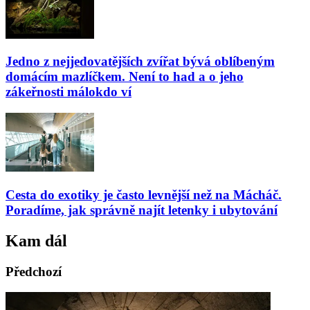
Jedno z nejjedovatějších zvířat bývá oblíbeným
domácím mazlíčkem. Není to had a o jeho
zákeřnosti málokdo ví
Cesta do exotiky je často levnější než na Mácháč.
Poradíme, jak správně najít letenky i ubytování
Kam dál
Předchozí