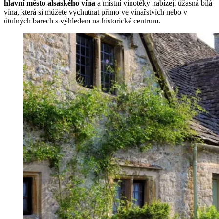
hlavní město alsaského vína
a místní vinotéky nabízejí úžasná bílá
vína, která si můžete vychutnat přímo ve vinařstvích nebo v
útulných barech s výhledem na historické centrum.