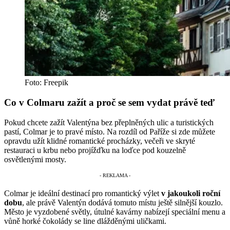
Foto: Freepik
Co v Colmaru zažít a proč se sem vydat právě teď
Pokud chcete zažít Valentýna bez přeplněných ulic a turistických
pastí, Colmar je to pravé místo. Na rozdíl od Paříže si zde můžete
opravdu užít klidné romantické procházky, večeři ve skryté
restauraci u krbu nebo projížďku na loďce pod kouzelně
osvětlenými mosty.
Colmar je ideální destinací pro romantický výlet
v jakoukoli roční
dobu
, ale právě Valentýn dodává tomuto místu ještě silnější kouzlo.
Město je vyzdobené světly, útulné kavárny nabízejí speciální menu a
vůně horké čokolády se line dlážděnými uličkami.