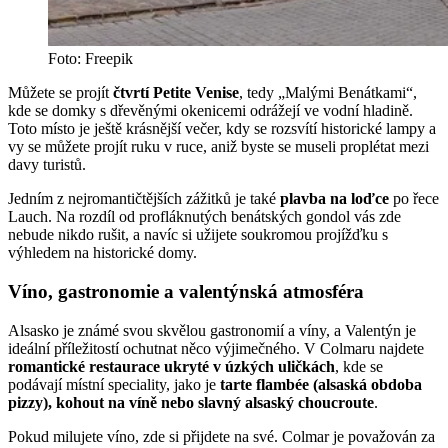
Foto: Freepik
Můžete se projít
čtvrtí Petite Venise
, tedy „Malými Benátkami“,
kde se domky s dřevěnými okenicemi odrážejí ve vodní hladině.
Toto místo je ještě krásnější večer, kdy se rozsvítí historické lampy a
vy se můžete projít ruku v ruce, aniž byste se museli proplétat mezi
davy turistů.
Jedním z nejromantičtějších zážitků je také
plavba na loďce
po řece
Lauch. Na rozdíl od profláknutých benátských gondol vás zde
nebude nikdo rušit, a navíc si užijete soukromou projížďku s
výhledem na historické domy.
Víno, gastronomie a valentýnská atmosféra
Alsasko je známé svou skvělou gastronomií a víny, a Valentýn je
ideální příležitostí ochutnat něco výjimečného. V Colmaru najdete
romantické restaurace ukryté v úzkých uličkách
, kde se
podávají místní speciality, jako je
tarte flambée (alsaská obdoba
pizzy), kohout na víně nebo slavný alsaský choucroute
.
Pokud milujete víno, zde si přijdete na své. Colmar je považován za