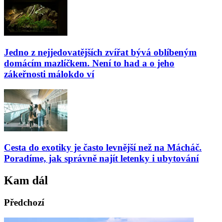
Jedno z nejjedovatějších zvířat bývá oblíbeným
domácím mazlíčkem. Není to had a o jeho
zákeřnosti málokdo ví
Cesta do exotiky je často levnější než na Mácháč.
Poradíme, jak správně najít letenky i ubytování
Kam dál
Předchozí