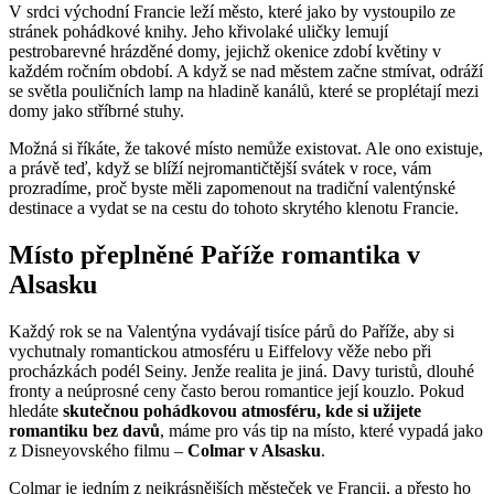
V srdci východní Francie leží město, které jako by vystoupilo ze
stránek pohádkové knihy. Jeho křivolaké uličky lemují
pestrobarevné hrázděné domy, jejichž okenice zdobí květiny v
každém ročním období. A když se nad městem začne stmívat, odráží
se světla pouličních lamp na hladině kanálů, které se proplétají mezi
domy jako stříbrné stuhy.
Možná si říkáte, že takové místo nemůže existovat. Ale ono existuje,
a právě teď, když se blíží nejromantičtější svátek v roce, vám
prozradíme, proč byste měli zapomenout na tradiční valentýnské
destinace a vydat se na cestu do tohoto skrytého klenotu Francie.
Místo přeplněné Paříže romantika v
Alsasku
Každý rok se na Valentýna vydávají tisíce párů do Paříže, aby si
vychutnaly romantickou atmosféru u Eiffelovy věže nebo při
procházkách podél Seiny. Jenže realita je jiná. Davy turistů, dlouhé
fronty a neúprosné ceny často berou romantice její kouzlo. Pokud
hledáte
skutečnou pohádkovou atmosféru, kde si užijete
romantiku bez davů
, máme pro vás tip na místo, které vypadá jako
z Disneyovského filmu –
Colmar v Alsasku
.
Colmar je jedním z nejkrásnějších městeček ve Francii, a přesto ho