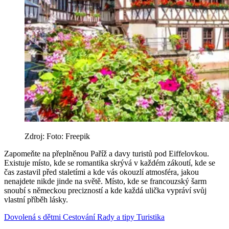
Zdroj: Foto: Freepik
Zapomeňte na přeplněnou Paříž a davy turistů pod Eiffelovkou.
Existuje místo, kde se romantika skrývá v každém zákoutí, kde se
čas zastavil před staletími a kde vás okouzlí atmosféra, jakou
nenajdete nikde jinde na světě. Místo, kde se francouzský šarm
snoubí s německou precizností a kde každá ulička vypráví svůj
vlastní příběh lásky.
Dovolená s dětmi
Cestování
Rady a tipy
Turistika