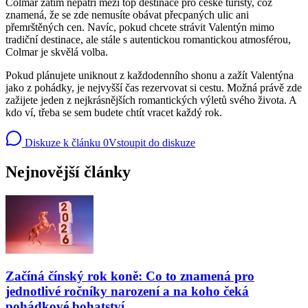
Colmar zatím nepatří mezi top destinace pro české turisty, což
znamená, že se zde nemusíte obávat přecpaných ulic ani
přemrštěných cen. Navíc, pokud chcete strávit Valentýn mimo
tradiční destinace, ale stále s autentickou romantickou atmosférou,
Colmar je skvělá volba.
Pokud plánujete uniknout z každodenního shonu a zažít Valentýna
jako z pohádky, je nejvyšší čas rezervovat si cestu. Možná právě zde
zažijete jeden z nejkrásnějších romantických výletů svého života. A
kdo ví, třeba se sem budete chtít vracet každý rok.
Diskuze k článku
0
Vstoupit do diskuze
Nejnovější články
Začíná čínský rok koně: Co to znamená pro
jednotlivé ročníky narození a na koho čeká
pohádkové bohatství