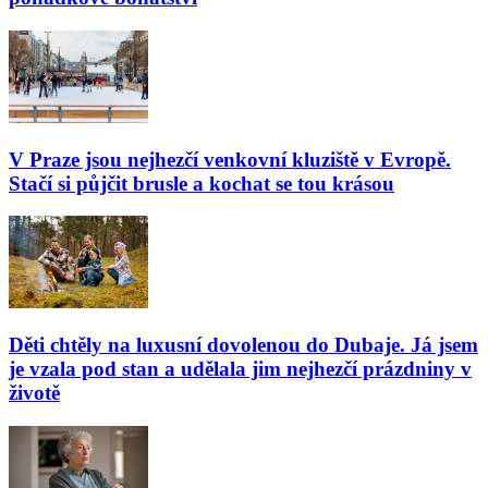
V Praze jsou nejhezčí venkovní kluziště v Evropě.
Stačí si půjčit brusle a kochat se tou krásou
Děti chtěly na luxusní dovolenou do Dubaje. Já jsem
je vzala pod stan a udělala jim nejhezčí prázdniny v
životě