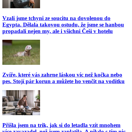
Vzali jsme tchyni ze soucitu na dovolenou do
Egypta. Dělala takovou ostudu, že jsme se hanbou
propadali nejen my, ale i všichni Češi v hotelu
Zvíře, které vás zahrne láskou víc než kočka nebo
pes. Stojí pár korun a můžete ho venčit na vodítku
Přišla jsem na trik, jak si do letadla vzít mnohem
více zavazadel, než jsem zaplatila. A nikdo s tím nic