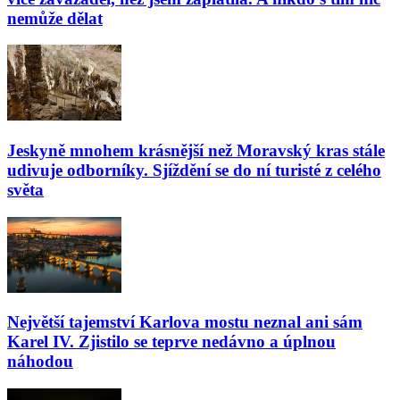
nemůže dělat
Jeskyně mnohem krásnější než Moravský kras stále
udivuje odborníky. Sjíždění se do ní turisté z celého
světa
Největší tajemství Karlova mostu neznal ani sám
Karel IV. Zjistilo se teprve nedávno a úplnou
náhodou