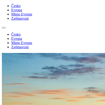
Česko
Evropa
Mimo Evropu
Zajímavosti
Česko
Evropa
Mimo Evropu
Zajímavosti