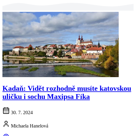
Kadaň: Vidět rozhodně musíte katovskou
uličku i sochu Maxipsa Fíka
30. 7. 2024
Michaela Hanelová