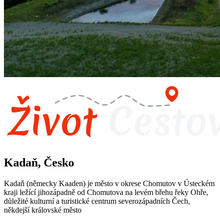
Kadaň, Česko
Kadaň (německy Kaaden) je město v okrese Chomutov v Ústeckém
kraji ležící jihozápadně od Chomutova na levém břehu řeky Ohře,
důležité kulturní a turistické centrum severozápadních Čech,
někdejší královské město